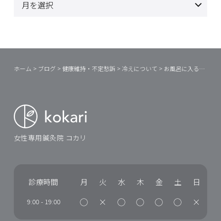
ホーム
>
ブログ
>
健康維持・不定愁訴
>
冷えについて
>
お風呂に入るとだるーくなる、その原因は？
女性専用鍼灸院 コカリ
診療時間
月
火
水
木
金
土
日
◯
×
◯
◯
◯
◯
×
9:00
-
19:00