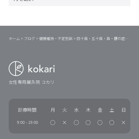
ホーム
>
ブログ
>
健康維持・不定愁訴
>
四十肩・五十肩・肩・腰の症状
>
痛
女性専用鍼灸院 コカリ
診療時間
月
火
水
木
金
土
日
◯
×
◯
◯
◯
◯
×
9:00
-
19:00