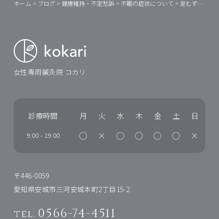
ホーム
>
ブログ
>
健康維持・不定愁訴
>
不眠の症状について
>
足むずむず・・眠れない・・時は？
女性専用鍼灸院 コカリ
診療時間
月
火
水
木
金
土
日
◯
×
◯
◯
◯
◯
×
9:00
-
19:00
〒446-0059
愛知県安城市三河安城本町2丁目15-2
0566-74-4511
tel.