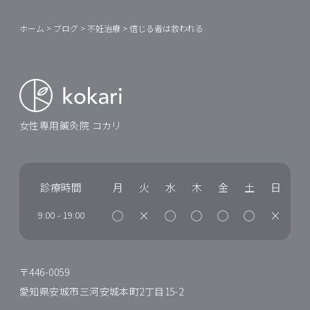
ホーム
>
ブログ
>
不妊治療
>
信じる者は救われる
女性専用鍼灸院 コカリ
診療時間
月
火
水
木
金
土
日
◯
×
◯
◯
◯
◯
×
9:00
-
19:00
〒446-0059
愛知県安城市三河安城本町2丁目15-2