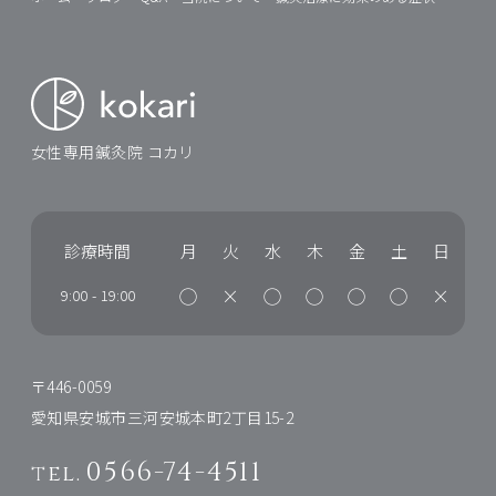
女性専用鍼灸院 コカリ
診療時間
月
火
水
木
金
土
日
◯
×
◯
◯
◯
◯
×
9:00
-
19:00
〒446-0059
愛知県安城市三河安城本町2丁目15-2
0566-74-4511
tel.