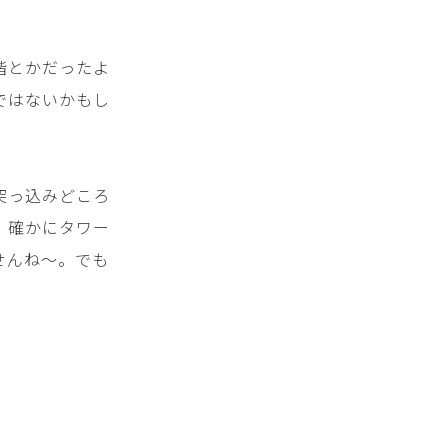
階とかだったよ
ではないかもし
突っ込みどころ
、確かにタワー
せんね～。でも