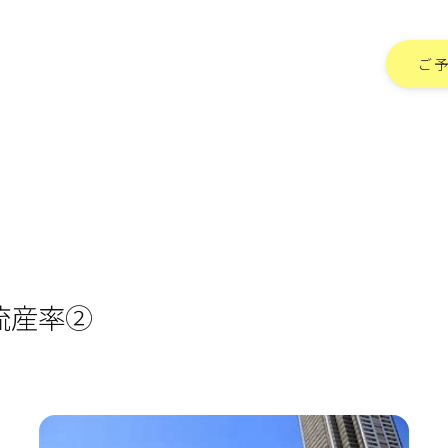
ご
流産率②