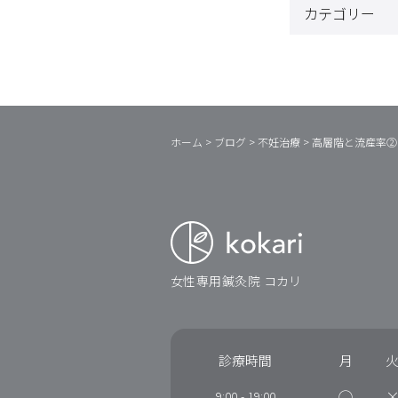
ホーム
>
ブログ
>
不妊治療
>
高層階と流産率②
女性専用鍼灸院 コカリ
診療時間
月
◯
9:00
-
19:00