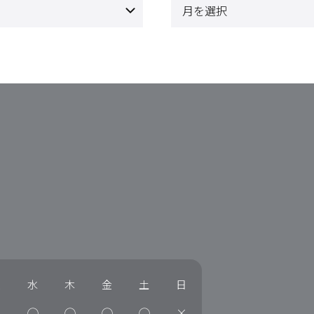
火
水
木
金
土
日
×
◯
◯
◯
◯
×