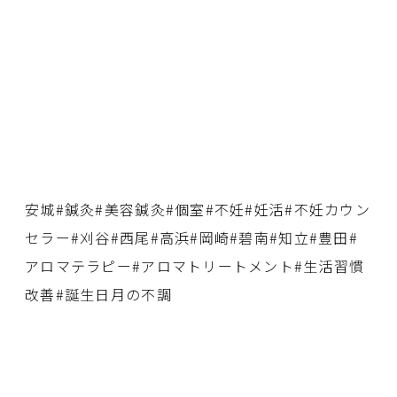
安城#鍼灸#美容鍼灸#個室#不妊#妊活#不妊カウン
セラー#刈谷#西尾#高浜#岡崎#碧南#知立#豊田#
アロマテラピー#アロマトリートメント#生活習慣
改善#誕生日月の不調