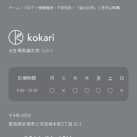
ホーム
>
ブログ
>
健康維持・不定愁訴
>
「誕生日月」と苦手な時期
女性専用鍼灸院 コカリ
診療時間
月
火
水
木
金
土
日
◯
×
◯
◯
◯
◯
×
9:00
-
19:00
〒446-0059
愛知県安城市三河安城本町2丁目15-2