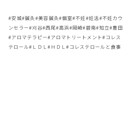
#安城#鍼灸#美容鍼灸#個室#不妊#妊活#不妊カウ
ンセラー#刈谷#西尾#高浜#岡崎#碧南#知立#豊田
#アロマテラピー#アロマトリートメント#コレス
テロール#ＬＤＬ#ＨＤＬ#コレステロールと食事