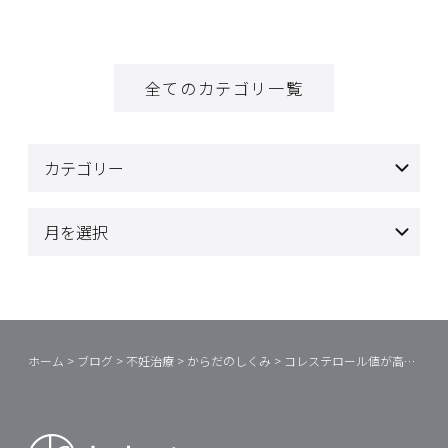
全てのカテゴリ一覧
ホーム
>
ブログ
>
不妊治療
>
からだのしくみ
>
コレステロール値が高いって？③