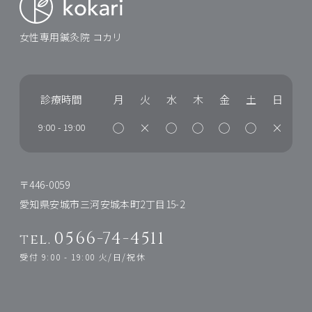
女性専用鍼灸院 コカリ
診療時間
月
火
水
木
金
土
日
◯
×
◯
◯
◯
◯
×
9:00
-
19:00
〒446-0059
愛知県安城市三河安城本町2丁目15-2
0566-74-4511
tel.
受付 9:00 - 19:00 火/日/祝休