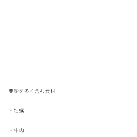
亜鉛を多く含む食材
・牡蠣
・牛肉