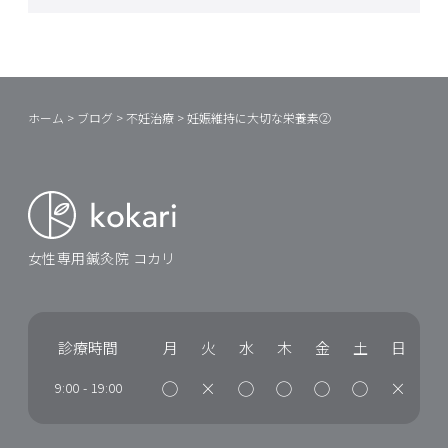
ホーム
>
ブログ
>
不妊治療
>
妊娠維持に大切な栄養素②
女性専用鍼灸院 コカリ
診療時間
月
火
水
木
金
土
日
◯
×
◯
◯
◯
◯
×
9:00
-
19:00