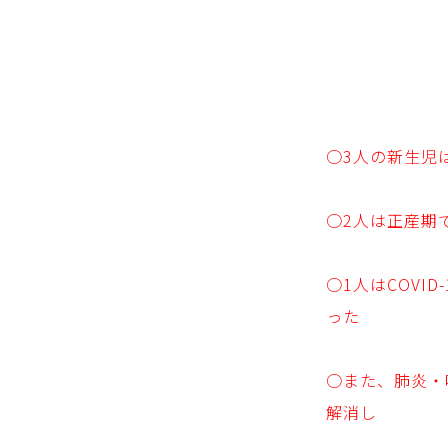
○3人の新生児
○2人は正産期
○1人はCOVI
った
○また、肺炎・
解消し