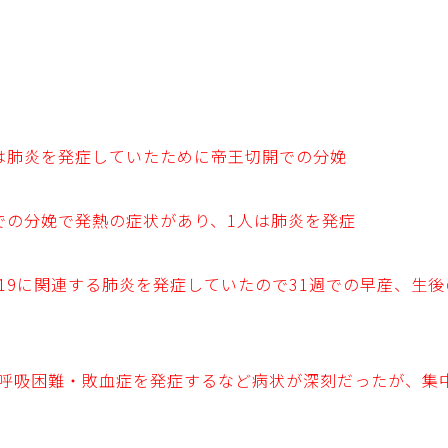
は肺炎を発症していたために帝王切開での分娩
での分娩で発熱の症状があり、1人は肺炎を発症
D-19に関連する肺炎を発症していたので31週での早産、生
呼吸困難・敗血症を発症するなど病状が深刻だったが、集