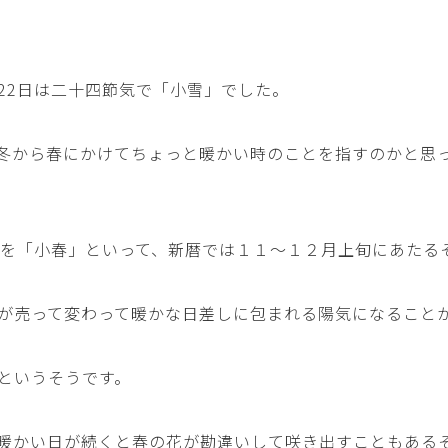
22日は二十四節気で「小雪」でした。
冬から春にかけてちょっと暖かい時のことを指すのかと思
とを「小春」といって、新暦では１１～１２月上旬にあたる
が売って変わって暖かな日差しに包まれる陽気になること
というそうです。
暖かい日が続くと春の花が勘違いして咲き出すこともある