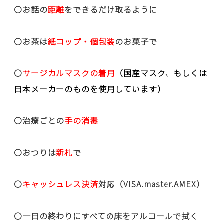
〇お話の
距離
をできるだけ取るように
〇お茶は
紙コップ・個包装
のお菓子で
〇
サージカルマスクの着用
（国産マスク、もしくは
日本メーカーのものを使用しています）
〇治療ごとの
手の消毒
〇おつりは
新札
で
〇
キャッシュレス決済
対応（VISA.master.AMEX）
〇一日の終わりにすべての床をアルコールで拭く