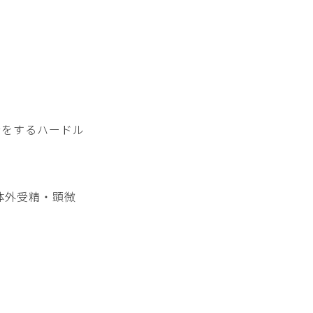
精をするハードル
体外受精・顕微