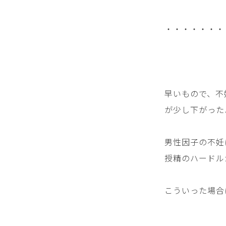
・・・・・・・
早いもので、不
が少し下がった
男性因子の不妊
授精のハードル
こういった場合