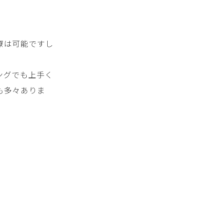
療は可能ですし
ングでも上手く
も多々ありま