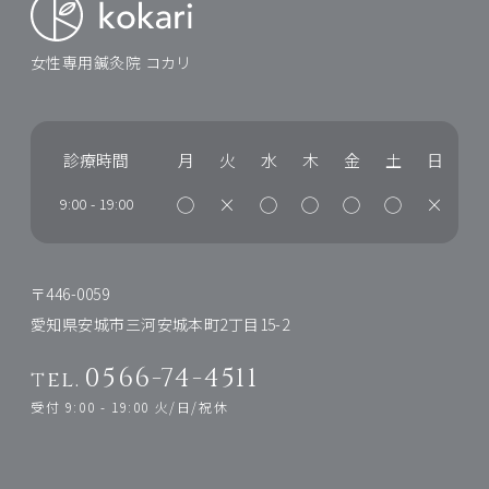
女性専用鍼灸院 コカリ
診療時間
月
火
水
木
金
土
日
◯
×
◯
◯
◯
◯
×
9:00
-
19:00
〒446-0059
愛知県安城市三河安城本町2丁目15-2
0566-74-4511
tel.
受付 9:00 - 19:00 火/日/祝休