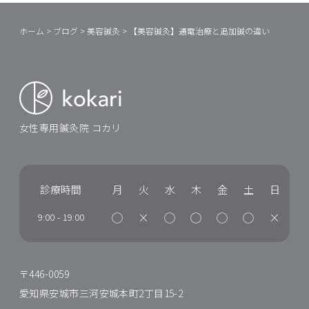
ホーム
>
ブログ
>
美容鍼灸
>
【美容鍼灸】通電治療と追加鍼の違い
女性専用鍼灸院 コカリ
診療時間
月
火
水
木
金
土
日
◯
×
◯
◯
◯
◯
×
9:00
-
19:00
〒446-0059
愛知県安城市三河安城本町2丁目15-2