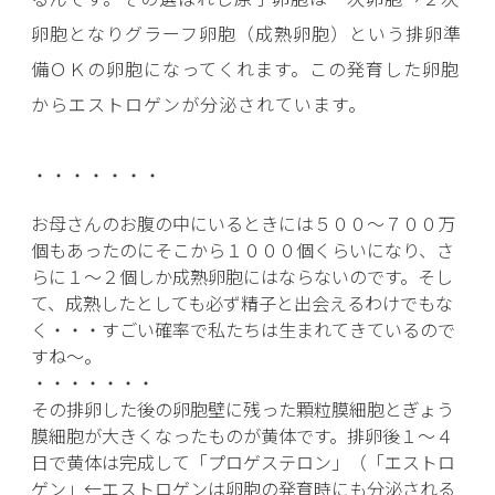
卵胞となりグラーフ卵胞（成熟卵胞）という排卵準
備ＯＫの卵胞になってくれます。この発育した卵胞
からエストロゲンが分泌されています。
・・・・・・・
お母さんのお腹の中にいるときには５００～７００万
個もあったのにそこから１０００個くらいになり、さ
らに１～２個しか成熟卵胞にはならないのです。そし
て、成熟したとしても必ず精子と出会えるわけでもな
く・・・すごい確率で私たちは生まれてきているので
すね～。
・・・・・・・
その排卵した後の卵胞壁に残った顆粒膜細胞とぎょう
膜細胞が大きくなったものが黄体です。排卵後１～４
日で黄体は完成して「プロゲステロン」（「エストロ
ゲン」←エストロゲンは卵胞の発育時にも分泌される