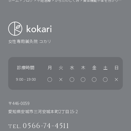
ホーム
>
ブログ
>
不妊治療
>
からだのしくみ
>
黄体機能不全を分かりやすく①
女性専用鍼灸院 コカリ
診療時間
月
火
水
木
金
土
日
◯
×
◯
◯
◯
◯
×
9:00
-
19:00
〒446-0059
愛知県安城市三河安城本町2丁目15-2
0566-74-4511
tel.