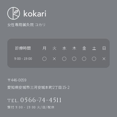
女性専用鍼灸院 コカリ
診療時間
月
火
水
木
金
土
日
◯
×
◯
◯
◯
◯
×
9:00
-
19:00
〒446-0059
愛知県安城市三河安城本町2丁目15-2
0566-74-4511
tel.
受付 9:00 - 19:00 火/日/祝休