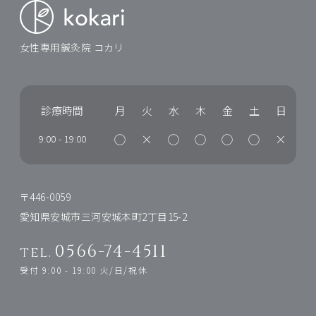
女性専用鍼灸院 コカリ
診療時間
月
火
水
木
金
土
日
◯
×
◯
◯
◯
◯
×
9:00
-
19:00
〒446-0059
愛知県安城市三河安城本町2丁目15-2
0566-74-4511
tel.
受付 9:00 - 19:00 火/日/祝休