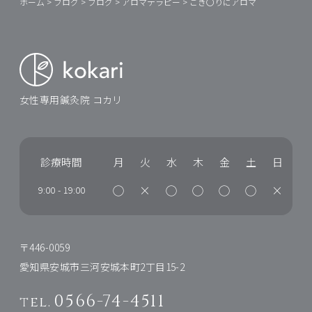
ホーム
>
ブログ
>
ブログ
>
アロマテラピー
>
ごき〇りにアロマ
女性専用鍼灸院 コカリ
診療時間
月
火
水
木
金
土
日
◯
×
◯
◯
◯
◯
×
9:00
-
19:00
〒446-0059
愛知県安城市三河安城本町2丁目15-2
0566-74-4511
tel.