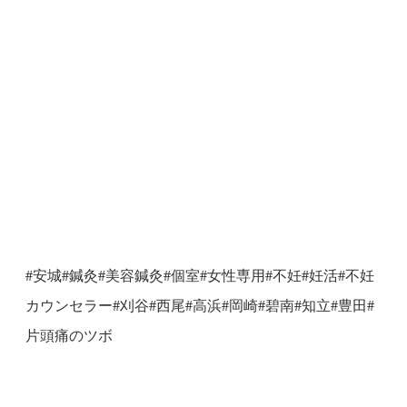
#安城#鍼灸#美容鍼灸#個室#女性専用#不妊#妊活#不妊
カウンセラー#刈谷#西尾#高浜#岡崎#碧南#知立#豊田#
片頭痛のツボ