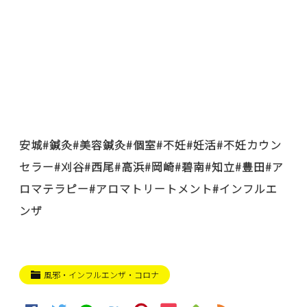
安城#鍼灸#美容鍼灸#個室#不妊#妊活#不妊カウン
セラー#刈谷#西尾#高浜#岡崎#碧南#知立#豊田#ア
ロマテラピー#アロマトリートメント#インフルエ
ンザ
風邪・インフルエンザ・コロナ