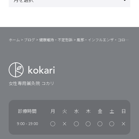
ホーム
>
ブログ
>
健康維持・不定愁訴
>
風邪・インフルエンザ・コロナ
>
イ
女性専用鍼灸院 コカリ
診療時間
月
火
水
木
金
土
日
◯
×
◯
◯
◯
◯
×
9:00
-
19:00