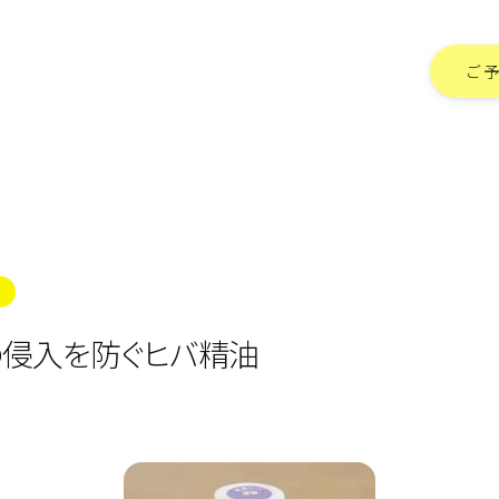
ご
の侵入を防ぐヒバ精油