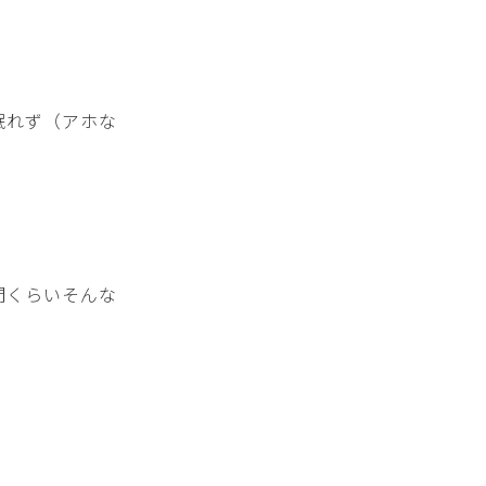
眠れず（アホな
間くらいそんな
。