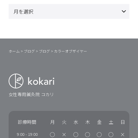
ホーム
>
ブログ
>
ブログ
>
カラーオブザイヤー
女性専用鍼灸院 コカリ
診療時間
月
火
水
木
金
土
日
◯
×
◯
◯
◯
◯
×
9:00
-
19:00