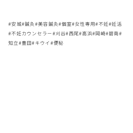
#安城#鍼灸#美容鍼灸#個室#女性専用#不妊#妊活
#不妊カウンセラー#刈谷#西尾#高浜#岡崎#碧南#
知立#豊田#キウイ#便秘