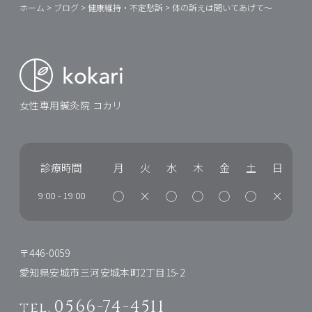
ホーム
>
ブログ
>
健康維持・不定愁訴
>
体の訴えは聞いてあげて～
女性専用鍼灸院 コカリ
診療時間
月
火
水
木
金
土
日
◯
×
◯
◯
◯
◯
×
9:00
-
19:00
〒446-0059
愛知県安城市三河安城本町2丁目15-2
0566-74-4511
tel.