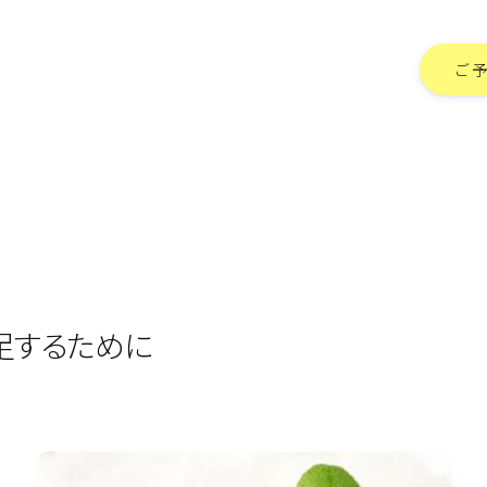
ご
足するために