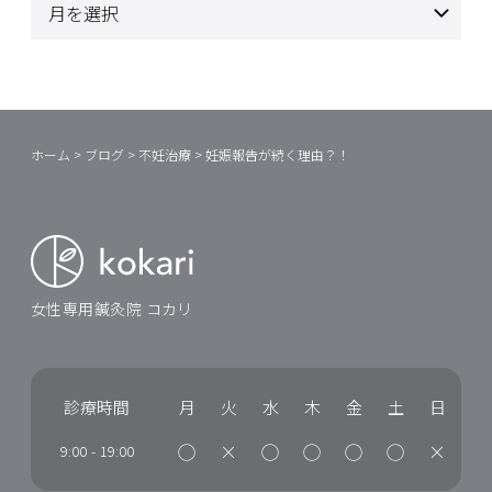
ホーム
>
ブログ
>
不妊治療
>
妊娠報告が続く理由？！
女性専用鍼灸院 コカリ
診療時間
月
火
水
木
金
土
日
◯
×
◯
◯
◯
◯
×
9:00
-
19:00