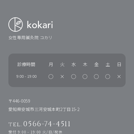
女性専用鍼灸院 コカリ
診療時間
月
火
水
木
金
土
日
◯
×
◯
◯
◯
◯
×
9:00
-
19:00
〒446-0059
愛知県安城市三河安城本町2丁目15-2
0566-74-4511
tel.
受付 9:00 - 19:00 火/日/祝休