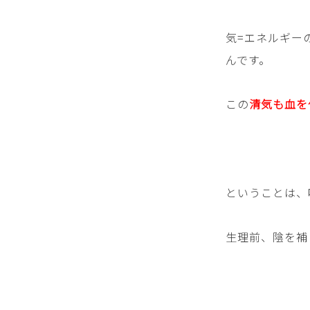
気=エネルギー
んです。
この
清気も血を
ということは、
生理前、陰を補