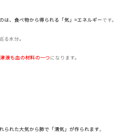
のは、食べ物から得られる「気」=エネルギー
です。
巡る水分。
+津液も血の材料の一つ
になります。
れられた大気から肺で「清気」が作られます
。