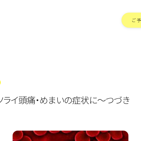
ご
ツライ頭痛・めまいの症状に～つづき