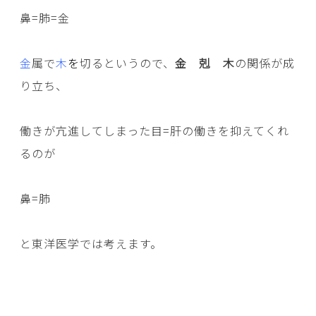
鼻=肺=金
金
属で
木
を
切るというので、
金 剋 木
の関係が成
り立ち、
働きが亢進してしまった目=肝の働きを抑えてくれ
るのが
鼻=肺
と東洋医学では考えます。