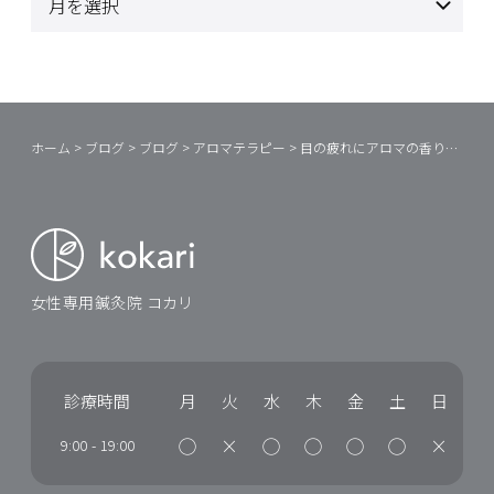
ホーム
>
ブログ
>
ブログ
>
アロマテラピー
>
目の疲れにアロマの香りをプラスするといいこと
女性専用鍼灸院 コカリ
診療時間
月
火
水
木
金
土
日
◯
×
◯
◯
◯
◯
×
9:00
-
19:00