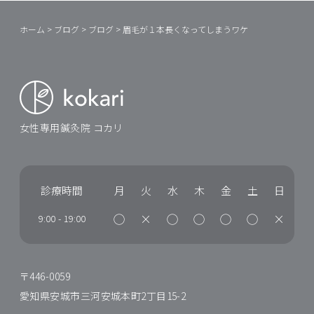
ホーム
>
ブログ
>
ブログ
>
眉毛が１本長くなってしまうワケ
女性専用鍼灸院 コカリ
診療時間
月
火
水
木
金
土
日
◯
×
◯
◯
◯
◯
×
9:00
-
19:00
〒446-0059
愛知県安城市三河安城本町2丁目15-2