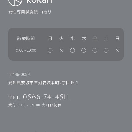
女性専用鍼灸院 コカリ
診療時間
月
火
水
木
金
土
日
◯
×
◯
◯
◯
◯
×
9:00
-
19:00
〒446-0059
愛知県安城市三河安城本町2丁目15-2
0566-74-4511
tel.
受付 9:00 - 19:00 火/日/祝休