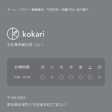
ホーム
>
ブログ
>
健康維持・不定愁訴
>
読書の秋と目の疲れ
女性専用鍼灸院 コカリ
診療時間
月
火
水
木
金
土
日
◯
×
◯
◯
◯
◯
×
9:00
-
19:00
〒446-0059
愛知県安城市三河安城本町2丁目15-2