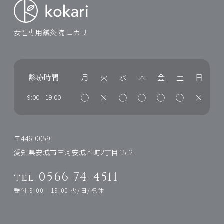
女性専用鍼灸院 コカリ
診療時間
月
火
水
木
金
土
日
◯
×
◯
◯
◯
◯
×
9:00
-
19:00
〒446-0059
愛知県安城市三河安城本町2丁目15-2
0566-74-4511
tel.
受付 9:00 - 19:00 火/日/祝休