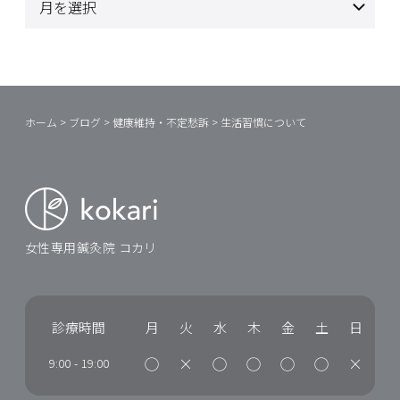
ホーム
>
ブログ
>
健康維持・不定愁訴
>
生活習慣について
女性専用鍼灸院 コカリ
診療時間
月
火
水
木
金
土
日
◯
×
◯
◯
◯
◯
×
9:00
-
19:00