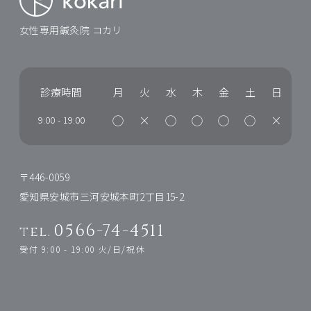
女性専用鍼灸院 コカリ
診療時間
月
火
水
木
金
土
日
◯
×
◯
◯
◯
◯
×
9:00
-
19:00
〒446-0059
愛知県安城市三河安城本町2丁目15-2
0566-74-4511
tel.
受付 9:00 - 19:00 火/日/祝休