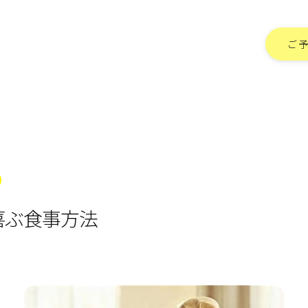
ご
喜ぶ食事方法