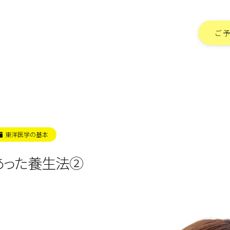
ご
東洋医学の基本
あった養生法②