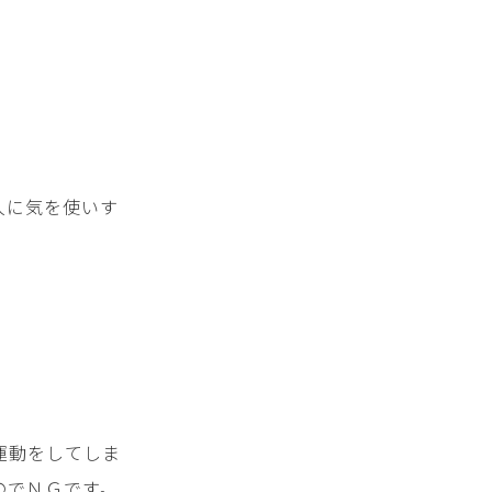
人に気を使いす
運動をしてしま
のでＮＧです。