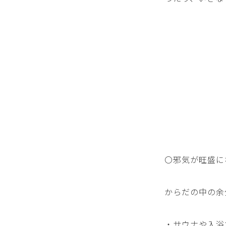
〇邪気が旺盛に
からだの中の余
・サウナや入浴