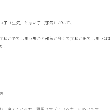
い子（生気）と悪い子（邪気）がいて、
症状がでてしまう場合と邪気が多くて症状が出てしまうば
た。
方
り、冷えている方、頑張りすぎている方、に多いです。