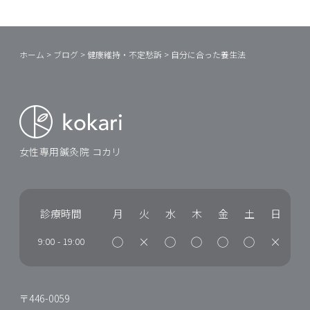
ホーム
>
ブログ
>
健康維持・不定愁訴
>
自分に合った養生法
女性専用鍼灸院 コカリ
診療時間
月
火
水
木
金
土
日
◯
×
◯
◯
◯
◯
×
9:00
-
19:00
〒446-0059