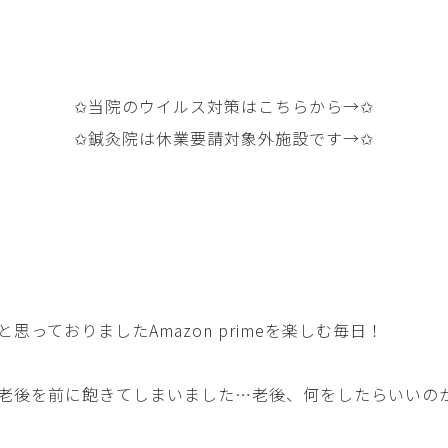
✩当院のウイルス対策はこちらから→
✩
✩鍼灸院は休業要請対象外施設です→
✩
思っておりましたAmazon primeを楽しむ毎日！
老後を前に飽きてしまいました…老後、何をしたらいいの