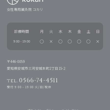
女性専用鍼灸院 コカリ
診療時間
月
火
水
木
金
土
日
◯
×
◯
◯
◯
◯
×
9:00
-
19:00
〒446-0059
愛知県安城市三河安城本町2丁目15-2
0566-74-4511
tel.
受付 9:00 - 19:00 火/日/祝休