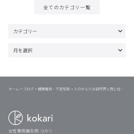
全てのカテゴリ一覧
ホーム
>
ブログ
>
健康維持・不定愁訴
>
人のからだは自然界と同じ仕組み・・ということは・・
女性専用鍼灸院 コカリ