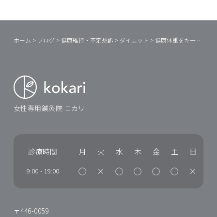
ホーム
>
ブログ
>
健康維持・不定愁訴
>
ダイエット
>
健康体重をキープするために
女性専用鍼灸院 コカリ
診療時間
月
火
水
木
金
土
日
◯
×
◯
◯
◯
◯
×
9:00
-
19:00
〒446-0059