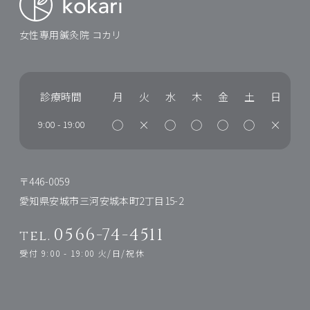
女性専用鍼灸院 コカリ
診療時間
月
火
水
木
金
土
日
◯
×
◯
◯
◯
◯
×
9:00
-
19:00
〒446-0059
愛知県安城市三河安城本町2丁目15-2
0566-74-4511
tel.
受付 9:00 - 19:00 火/日/祝休