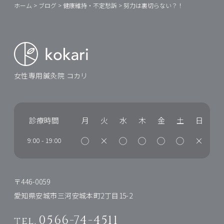
ホーム
>
ブログ
>
健康維持・不定愁訴
>
努力は裏切らない？！
女性専用鍼灸院 コカリ
診療時間
月
火
水
木
金
土
日
◯
×
◯
◯
◯
◯
×
9:00
-
19:00
〒446-0059
愛知県安城市三河安城本町2丁目15-2
0566-74-4511
tel.