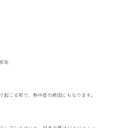
邪気
で起こる邪で、熱中症の原因にもなります。
少しマシとはいえ、日本の夏はジメジメ・・