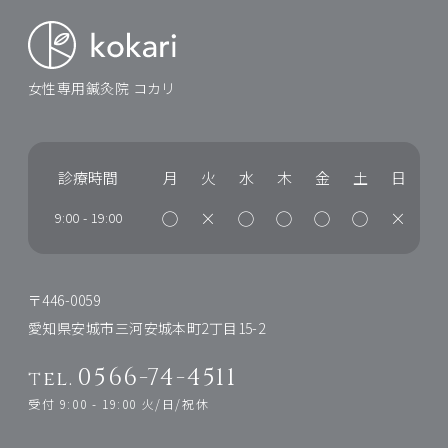
女性専用鍼灸院 コカリ
診療時間
月
火
水
木
金
土
日
◯
×
◯
◯
◯
◯
×
9:00
-
19:00
〒446-0059
愛知県安城市三河安城本町2丁目15-2
0566-74-4511
tel.
受付 9:00 - 19:00 火/日/祝休