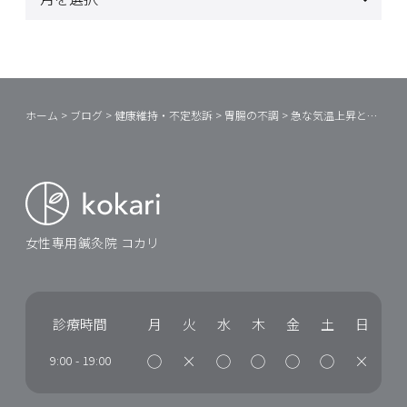
ホーム
>
ブログ
>
健康維持・不定愁訴
>
胃腸の不調
>
急な気温上昇と胃腸の冷え
女性専用鍼灸院 コカリ
診療時間
月
火
水
木
金
土
日
◯
×
◯
◯
◯
◯
×
9:00
-
19:00