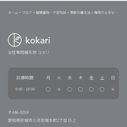
ホーム
>
ブログ
>
健康維持・不定愁訴
>
季節の養生法
>
梅雨の上手な過ごし方
女性専用鍼灸院 コカリ
診療時間
月
火
水
木
金
土
日
◯
×
◯
◯
◯
◯
×
9:00
-
19:00
〒446-0059
愛知県安城市三河安城本町2丁目15-2