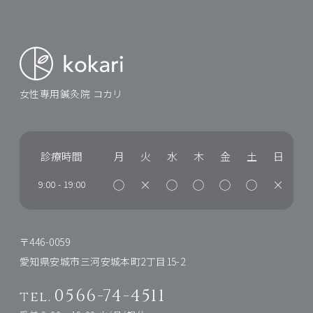
女性専用鍼灸院 コカリ
診療時間
月
火
水
木
金
土
日
◯
×
◯
◯
◯
◯
×
9:00
-
19:00
〒446-0059
愛知県安城市三河安城本町2丁目15-2
0566-74-4511
tel.